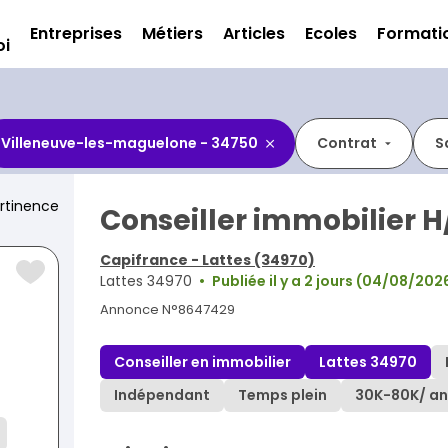
Entreprises
Métiers
Articles
Ecoles
Formati
oi
Villeneuve-les-maguelone - 34750
Contrat
S
rtinence
Conseiller immobilier H
Capifrance - Lattes (34970)
Lattes 34970
Publiée il y a 2 jours (04/08/202
Annonce N°8647429
Conseiller en immobilier
Lattes 34970
Indépendant
Temps plein
30K
-
80K
/ an