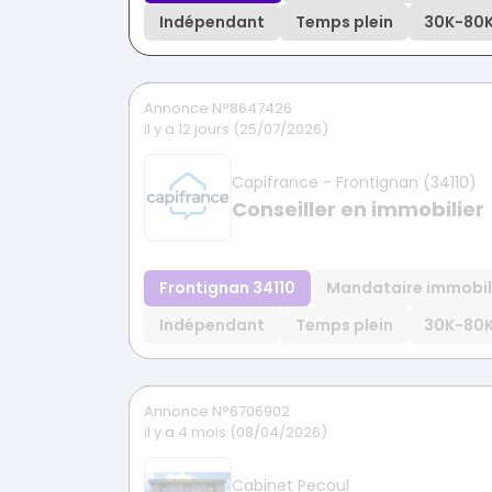
Indépendant
Temps plein
30K
-
80
Annonce N°8647426
il y a 12 jours (25/07/2026)
Capifrance - Frontignan (34110)
Conseiller en immobilier
Frontignan 34110
Mandataire immobil
Indépendant
Temps plein
30K
-
80
Annonce N°6706902
il y a 4 mois (08/04/2026)
Cabinet Pecoul