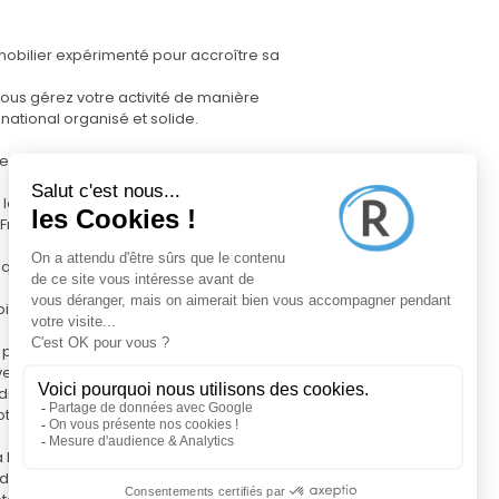
obilier expérimenté pour accroître sa
vous gérez votre activité de manière
national organisé et solide.
es dans votre région
leurs atouts, en réalisant des reportages
 France et à l’étranger
qu’à leur finalisation chez le notaire
ance Pro, pour piloter votre activité,
 précises du marché, pour affiner vos
 vendeurs
e digitale à votre nom, totalement
e visibilité locale et attirer des contacts
 l’international
 dynamique, favorisant les échanges, le