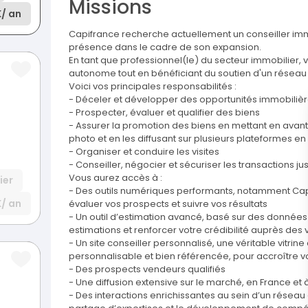
Missions
K
/ an
Capifrance recherche actuellement un conseiller imm
présence dans le cadre de son expansion.
En tant que professionnel(le) du secteur immobilier, 
autonome tout en bénéficiant du soutien d'un réseau 
Voici vos principales responsabilités :
- Déceler et développer des opportunités immobilièr
- Prospecter, évaluer et qualifier des biens
- Assurer la promotion des biens en mettant en avant 
photo et en les diffusant sur plusieurs plateformes en
- Organiser et conduire les visites
- Conseiller, négocier et sécuriser les transactions jus
Vous aurez accès à :
ier
- Des outils numériques performants, notamment Capifr
K
/ an
évaluer vos prospects et suivre vos résultats
- Un outil d’estimation avancé, basé sur des données
estimations et renforcer votre crédibilité auprès des
- Un site conseiller personnalisé, une véritable vitrin
personnalisable et bien référencée, pour accroître votr
- Des prospects vendeurs qualifiés
- Une diffusion extensive sur le marché, en France et à
- Des interactions enrichissantes au sein d’un réseau