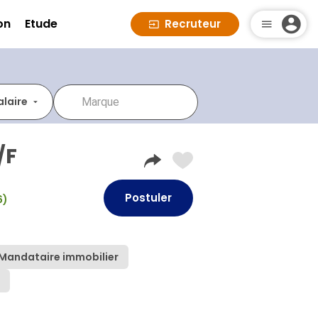
on
Etude
Recruteur
alaire
/F
Postuler
6)
Mandataire immobilier