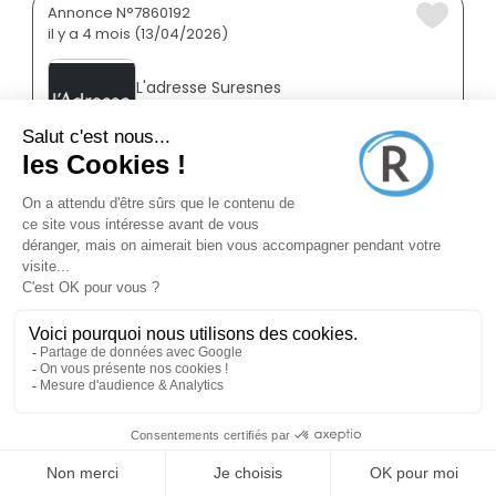
Annonce N°7860192
il y a 4 mois (13/04/2026)
L'adresse Suresnes
Négociateur Immobilier
Suresnes 92150
CDI
Salarié
Temps plein
25K
-
100K
/ an
Annonce N°8608921
il y a 4 mois (12/04/2026)
Agence Principale Chatou
Négociateur Immobilier