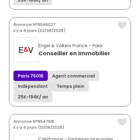
25K
-
186K
/ an
Annonce N°8545027
il y a 4 jours (02/08/2026)
Engel & Völkers France - Paris
Conseiller en immobilier
Paris 75016
Agent commercial
Indépendant
Temps plein
25K
-
194K
/ an
Annonce N°8647918
il y a 4 jours (01/08/2026)
Capifrance - Fontenay-aux-roses