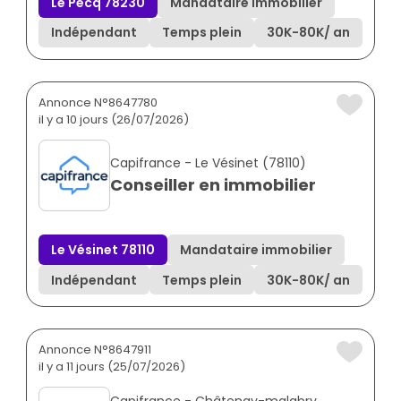
Le Pecq 78230
Mandataire immobilier
Indépendant
Temps plein
30K
-
80K
/ an
Annonce N°8647780
il y a 10 jours (26/07/2026)
Capifrance - Le Vésinet (78110)
Conseiller en immobilier
Le Vésinet 78110
Mandataire immobilier
Indépendant
Temps plein
30K
-
80K
/ an
Annonce N°8647911
il y a 11 jours (25/07/2026)
Capifrance - Châtenay-malabry