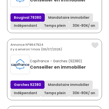
Bougival 78380
Mandataire immobilier
Indépendant
Temps plein
30K
-
80K
/ an
Annonce N°8647924
il y a environ 1 mois (06/07/2026)
Capifrance - Garches (92380)
Conseiller en immobilier
Garches 92380
Mandataire immobilier
Indépendant
Temps plein
30K
-
80K
/ an