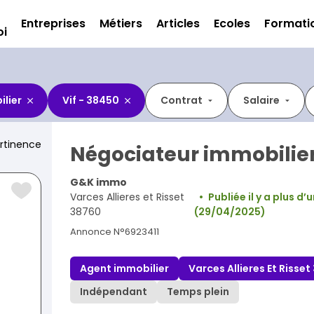
Entreprises
Métiers
Articles
Ecoles
Formati
oi
ilier
Vif - 38450
Contrat
Salaire
rtinence
Négociateur immobilie
G&K immo
Varces Allieres et Risset
Publiée il y a plus d’
38760
(29/04/2025)
Annonce N°6923411
Agent immobilier
Varces Allieres Et Risse
Indépendant
Temps plein