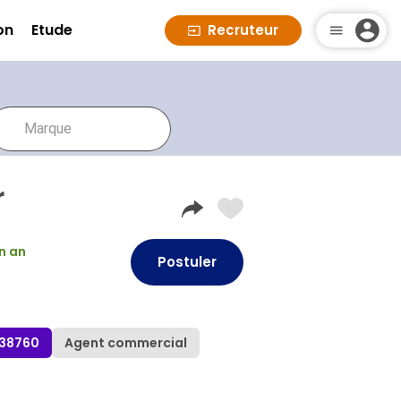
on
Etude
Recruteur
r
un an
Postuler
t 38760
Agent commercial