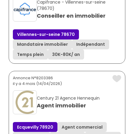
Capifrance - Villennes-sur-seine
(78670)
Conseiller en immobilier
Villennes-sur-seine 78670
Mandataire immobilier
Indépendant
Temps plein
30K
-
80K
/ an
Annonce N°8203386
il y a 4 mois (14/04/2026)
Century 21 Agence Hennequin
Agent immobilier
Ecquevilly 78920
Agent commercial