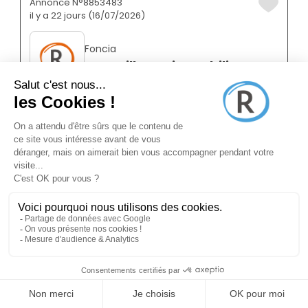
Annonce N°8853483
il y a 22 jours (16/07/2026)
Foncia
Conseiller en immobilier
Vernouillet 78540
Franchisé
Indépendant
Temps plein
Annonce N°8876790
il y a 24 jours (14/07/2026)
Foncia
Conseiller en immobilier
Les Mureaux 78130
Franchisé