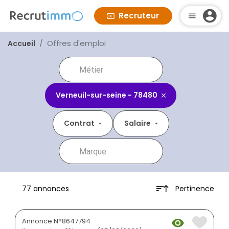
Recruteur
Offres d'emploi
Accueil
Verneuil-sur-seine - 78480
Contrat
Salaire
Pertinence
77 annonces
Annonce N°8647794