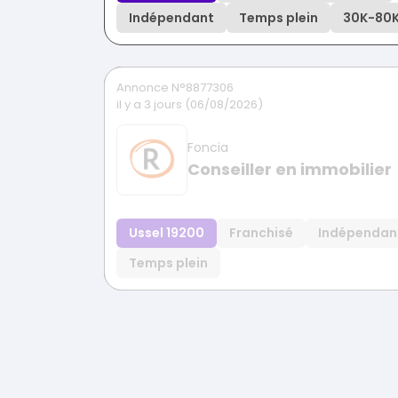
Indépendant
Temps plein
30K
-
80
Annonce N°8877306
il y a 3 jours (06/08/2026)
Foncia
Conseiller en immobilier
Ussel 19200
Franchisé
Indépendan
Temps plein