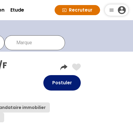
on
Etude
Recruteur
/F
Postuler
andataire immobilier