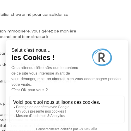
bilier chevronné pour consolider sa
ction immobilière, vous gérez de manière
u national bien structuré.
 dans votre secteur
 de vues, diffusion sur plusieurs
 jusqu'à la signature du contrat chez le
 pour piloter votre activité, qualifier vos
s données précises du marché pour
otre crédibilité auprès des vendeurs
digitale à votre nom, totalement adaptable