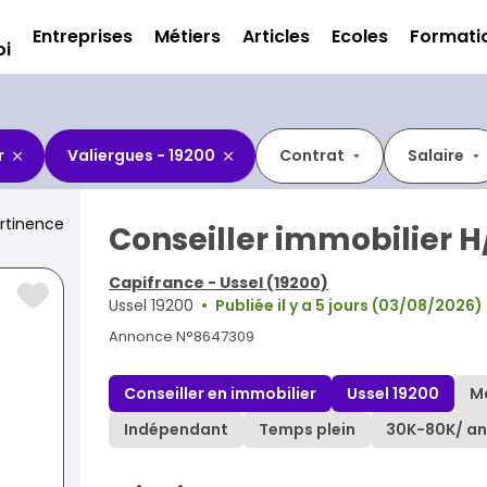
Entreprises
Métiers
Articles
Ecoles
Formati
oi
r
Valiergues - 19200
Contrat
Salaire
rtinence
Conseiller immobilier H
Capifrance - Ussel (19200)
Ussel 19200
Publiée il y a 5 jours (03/08/2026)
Annonce N°8647309
Conseiller en immobilier
Ussel 19200
M
Indépendant
Temps plein
30K
-
80K
/ an