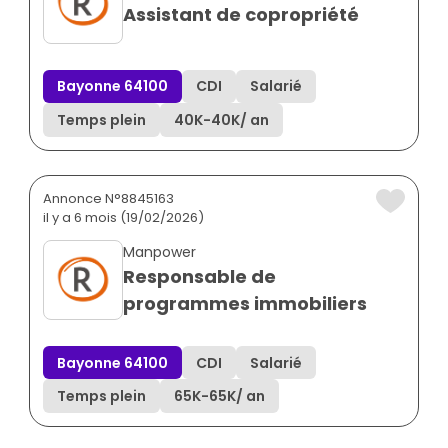
Assistant de copropriété
Bayonne 64100
CDI
Salarié
Temps plein
40K
-
40K
/ an
Annonce N°8845163
il y a 6 mois (19/02/2026)
Manpower
Responsable de
programmes immobiliers
Bayonne 64100
CDI
Salarié
Temps plein
65K
-
65K
/ an