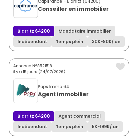
Capifrance - Biarritz (64200)
Conseiller en immobilier
Biarritz 64200
Mandataire immobilier
Indépendant
Temps plein
30K
-
80K
/ an
Annonce N°8521518
il y a 15 jours (24/07/2026)
Paps Immo 64
Agent immobilier
Biarritz 64200
Agent commercial
Indépendant
Temps plein
5K
-
199K
/ an