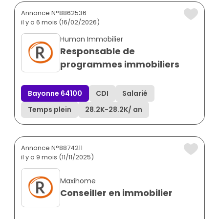
Annonce N°8862536
il y a 6 mois (16/02/2026)
Human Immobilier
Responsable de
programmes immobiliers
Bayonne 64100
CDI
Salarié
Temps plein
28.2K
-
28.2K
/ an
Annonce N°8874211
il y a 9 mois (11/11/2025)
Maxihome
Conseiller en immobilier