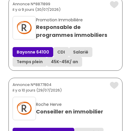
Annonce N°8871899
il y a 9 jours (30/07/2026)
Promotion Immobilière
Responsable de
programmes immobiliers
Bayonne 64100
CDI
Salarié
Temps plein
45K
-
45K
/ an
Annonce N°8877804
il y a 10 jours (29/07/2026)
Roche Herve
Conseiller en immobilier