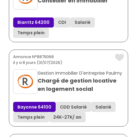
Conseiller en immobilier
Biarritz 64200
CDI
Salarié
Temps plein
Annonce N°8879068
il y a 8 jours (31/07/2026)
Gestion Immobilier D'entreprise Paulmy
Chargé de gestion locative
en logement social
Bayonne 64100
CDD Salarié
Salarié
Temps plein
24K
-
27K
/ an