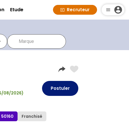
on
Etude
Recruteur
Postuler
(05/08/2026)
s 50160
Franchisé