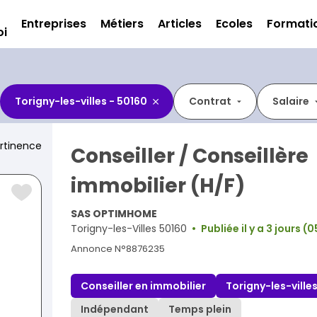
Entreprises
Métiers
Articles
Ecoles
Formati
oi
Torigny-les-villes - 50160
Contrat
Salaire
rtinence
Conseiller / Conseillère
immobilier (H/F)
SAS OPTIMHOME
Torigny-les-Villes 50160
Publiée il y a 3 jours 
Annonce N°8876235
Conseiller en immobilier
Torigny-les-ville
Indépendant
Temps plein