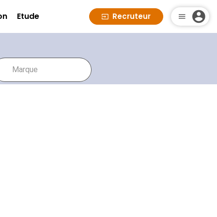
on
Etude
Recruteur