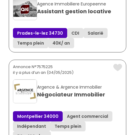
Agence Immobiliere Europeenne
Assistant gestion locative
Prades-le-lez 34730
CDI
Salarié
Temps plein
40K
/ an
Annonce N°7575225
il y a plus d’un an (04/05/2025)
Argence & Argence Immobilier
Négociateur Immobilier
Montpellier 34000
Agent commercial
Indépendant
Temps plein