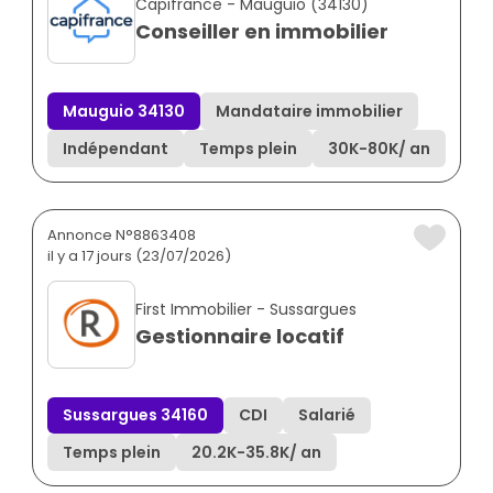
Capifrance - Mauguio (34130)
Conseiller en immobilier
Mauguio 34130
Mandataire immobilier
Indépendant
Temps plein
30K
-
80K
/ an
Annonce N°8863408
il y a 17 jours (23/07/2026)
First Immobilier - Sussargues
Gestionnaire locatif
Sussargues 34160
CDI
Salarié
Temps plein
20.2K
-
35.8K
/ an