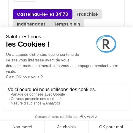
Castelnau-le-lez 34170
Franchisé
Indépendant
Temps plein
Annonce N°8876011
il y a 4 jours (05/08/2026)
Olydes
Conseiller en immobilier
Montpellier 34000
Franchisé
Indépendant
Temps plein
Annonce N°8876006