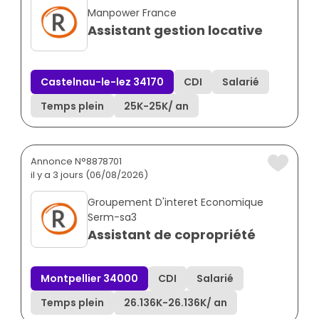
Manpower France
Assistant gestion locative
Castelnau-le-lez 34170
CDI
Salarié
Temps plein
25K
-
25K
/ an
Annonce N°8878701
il y a 3 jours (06/08/2026)
Groupement D'interet Economique
Serm-sa3
Assistant de copropriété
Montpellier 34000
CDI
Salarié
Temps plein
26.136K
-
26.136K
/ an