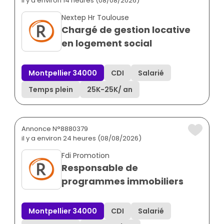
il y a environ 14 heures (08/08/2026)
Nextep Hr Toulouse
Chargé de gestion locative
en logement social
Montpellier 34000
CDI
Salarié
Temps plein
25K
-
25K
/ an
Annonce N°8880379
il y a environ 24 heures (08/08/2026)
Fdi Promotion
Responsable de
programmes immobiliers
Montpellier 34000
CDI
Salarié