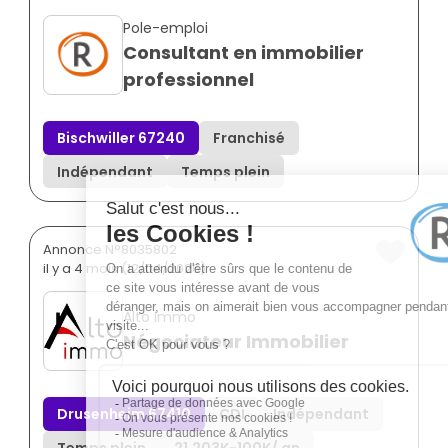
Pole-emploi
Consultant en immobilier
professionnel
Bischwiller 67240
Franchisé
Indépendant
Temps plein
Annonce N°8035802
il y a 4 mois (12/04/2026)
Alto Immo
Négociateur Immobilier
Drusenheim 67410
CDI
Indépendant
Temps plein
21.203K
-
100K
/ an