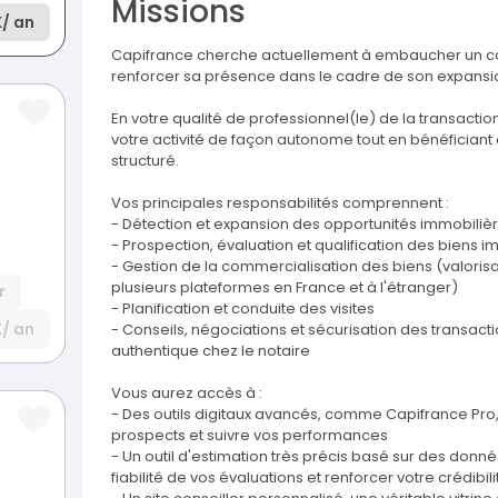
Missions
K
/ an
Capifrance cherche actuellement à embaucher un con
renforcer sa présence dans le cadre de son expansi
En votre qualité de professionnel(le) de la transacti
votre activité de façon autonome tout en bénéficiant
structuré.
Vos principales responsabilités comprennent :
- Détection et expansion des opportunités immobilièr
- Prospection, évaluation et qualification des biens i
- Gestion de la commercialisation des biens (valorisat
plusieurs plateformes en France et à l'étranger)
r
- Planification et conduite des visites
K
/ an
- Conseils, négociations et sécurisation des transacti
authentique chez le notaire
Vous aurez accès à :
- Des outils digitaux avancés, comme Capifrance Pro, p
prospects et suivre vos performances
- Un outil d'estimation très précis basé sur des donn
fiabilité de vos évaluations et renforcer votre crédib