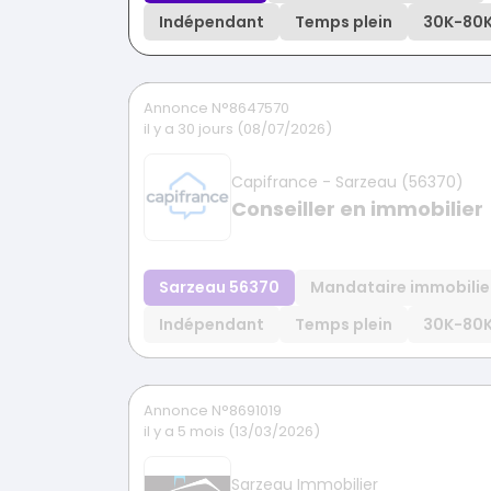
Indépendant
Temps plein
30K
-
80
Annonce N°8647570
il y a 30 jours (08/07/2026)
Capifrance - Sarzeau (56370)
Conseiller en immobilier
Sarzeau 56370
Mandataire immobilie
Indépendant
Temps plein
30K
-
80
Annonce N°8691019
il y a 5 mois (13/03/2026)
Sarzeau Immobilier