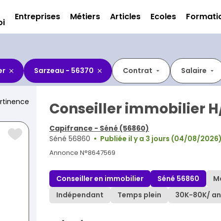
Entreprises
Métiers
Articles
Ecoles
Formati
oi
er
Sarzeau - 56370
Contrat
Salaire
rtinence
Conseiller immobilier H
Capifrance - Séné (56860)
Séné 56860
Publiée il y a 3 jours (04/08/2026
Annonce N°8647569
Conseiller en immobilier
Séné 56860
M
Indépendant
Temps plein
30K
-
80K
/ an