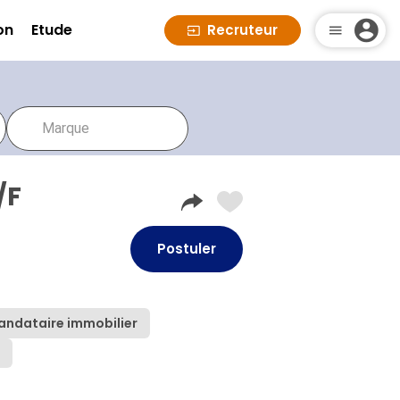
on
Etude
Recruteur
/F
Postuler
)
andataire immobilier