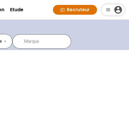
on
Etude
Recruteur
e