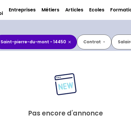
Entreprises
Métiers
Articles
Ecoles
Formati
oi
Saint-pierre-du-mont - 14450
Contrat
Salair
Pas encore d'annonce