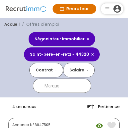
Recruteur
Offres d'emploi
Accueil
Négociateur Immobilier
Saint-pere-en-retz - 44320
Contrat
Salaire
Pertinence
4 annonces
Annonce N°8647505