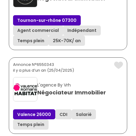
Tournon-sur-rhône 07300
Agent commercial
Indépendant
Temps plein
25K
-
70K
/ an
Annonce N°6550343
il y a plus d’un an (25/04/2025)
L'agence By Vrh
Négociateur Immobilier
Valence 26000
CDI
Salarié
Temps plein