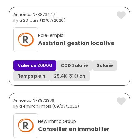
Annonce N°8873447
il y a 23 jours (16/07/2026)
Pole-emploi
Assistant gestion locative
Valence 26000
CDD Salarié
Salarié
Temps plein
29.4K
-
31K
/ an
Annonce N°8872376
il y a environ 1 mois (09/07/2026)
New Immo Group
Conseiller en immobilier