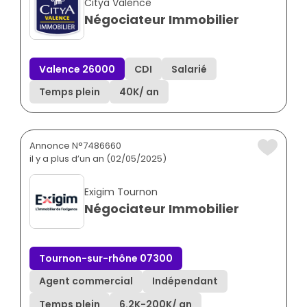
Citya Valence
Négociateur Immobilier
Valence 26000
CDI
Salarié
Temps plein
40K
/ an
Annonce N°7486660
il y a plus d’un an (02/05/2025)
Exigim Tournon
Négociateur Immobilier
Tournon-sur-rhône 07300
Agent commercial
Indépendant
Temps plein
6.2K
-
200K
/ an