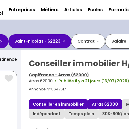
Entreprises
Métiers
Articles
Ecoles
Formati
oi
Saint-nicolas - 62223
Contrat
Salaire
rtinence
Conseiller immobilier H
Capifrance - Arras (62000)
Arras 62000
Publiée il y a 21 jours (16/07/2026
Annonce N°8647617
Conseiller en immobilier
Arras 62000
M
Indépendant
Temps plein
30K
-
80K
/ an