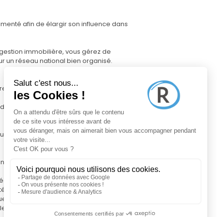
menté afin de élargir son influence dans
 gestion immobilière, vous gérez de
r un réseau national bien organisé.
res dans votre secteur
de vues, diffusion sur plusieurs
qu'à la signature de l'acte notarié
e Pro, pour gérer votre travail, évaluer
nées précises du marché, pour garantir la
ilité auprès des vendeurs
ique à votre nom, entièrement adaptable et
le et créer des occasions de contact