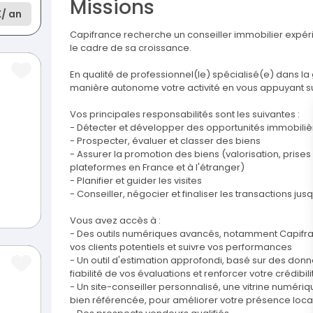
Missions
K
/ an
Capifrance recherche un conseiller immobilier expéri
le cadre de sa croissance.
En qualité de professionnel(le) spécialisé(e) dans la
manière autonome votre activité en vous appuyant su
Vos principales responsabilités sont les suivantes :
- Détecter et développer des opportunités immobiliè
- Prospecter, évaluer et classer des biens
- Assurer la promotion des biens (valorisation, prises 
plateformes en France et à l'étranger)
- Planifier et guider les visites
- Conseiller, négocier et finaliser les transactions jus
Vous avez accès à :
- Des outils numériques avancés, notamment Capifranc
vos clients potentiels et suivre vos performances
- Un outil d'estimation approfondi, basé sur des don
fiabilité de vos évaluations et renforcer votre crédib
- Un site-conseiller personnalisé, une vitrine numér
bien référencée, pour améliorer votre présence loca