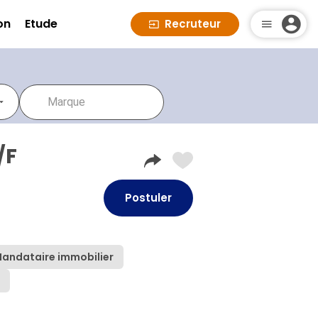
on
Etude
Recruteur
/F
Postuler
)
andataire immobilier