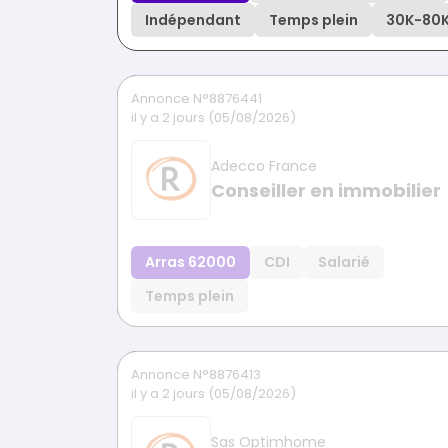
Indépendant
Temps plein
30K
-
80
Annonce N°8876441
il y a 2 jours (05/08/2026)
Adecco France
Conseiller en immobilier
Arras 62000
CDI
Salarié
Temps plein
Annonce N°8876413
il y a 2 jours (05/08/2026)
Sas Optimhome