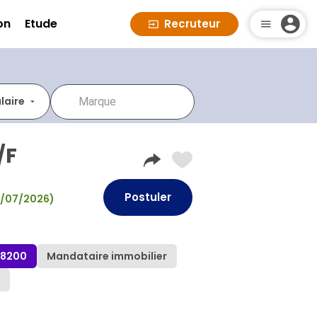
on
Etude
Recruteur
laire
/F
Postuler
(11/07/2026)
78200
Mandataire immobilier