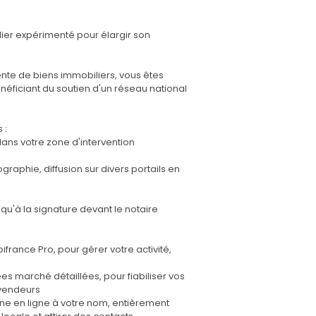
lier expérimenté pour élargir son
ente de biens immobiliers, vous êtes
néficiant du soutien d'un réseau national
 :
dans votre zone d'intervention
raphie, diffusion sur divers portails en
squ'à la signature devant le notaire
rance Pro, pour gérer votre activité,
ées marché détaillées, pour fiabiliser vos
 vendeurs
rine en ligne à votre nom, entièrement