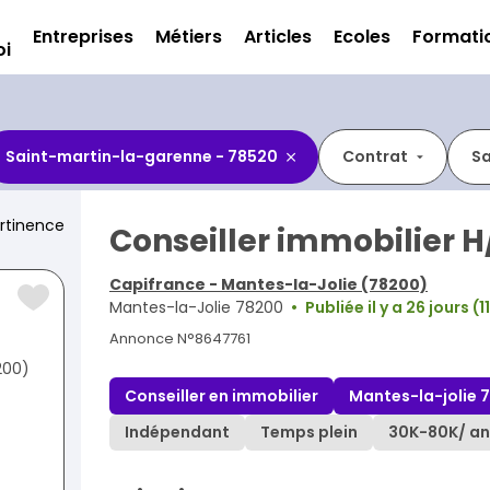
Entreprises
Métiers
Articles
Ecoles
Formati
oi
Saint-martin-la-garenne - 78520
Contrat
Sa
rtinence
Conseiller immobilier H
Capifrance - Mantes-la-Jolie (78200)
Mantes-la-Jolie 78200
Publiée il y a 26 jours 
Annonce N°8647761
200)
Conseiller en immobilier
Mantes-la-jolie 
Indépendant
Temps plein
30K
-
80K
/ an