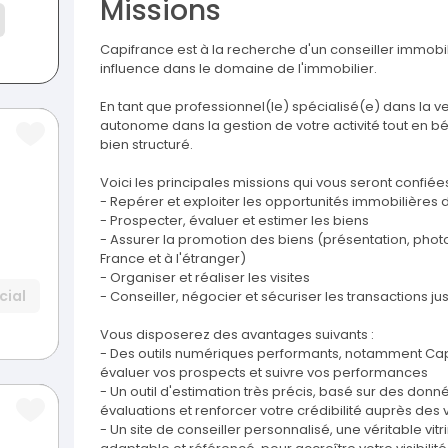
Missions
Capifrance est à la recherche d'un conseiller immobi
influence dans le domaine de l'immobilier.
En tant que professionnel(le) spécialisé(e) dans la v
autonome dans la gestion de votre activité tout en bé
bien structuré.
Voici les principales missions qui vous seront confiées
- Repérer et exploiter les opportunités immobilières 
- Prospecter, évaluer et estimer les biens
- Assurer la promotion des biens (présentation, photog
France et à l'étranger)
- Organiser et réaliser les visites
cial
- Conseiller, négocier et sécuriser les transactions ju
Vous disposerez des avantages suivants :
- Des outils numériques performants, notamment Capif
évaluer vos prospects et suivre vos performances
- Un outil d'estimation très précis, basé sur des donn
évaluations et renforcer votre crédibilité auprès des
- Un site de conseiller personnalisé, une véritable vit