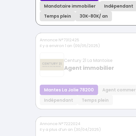
Mandataire immobilier
Indépendant
Temps plein
30K
-
80K
/ an
Annonce N°7312425
il y a environ 1 an (09/05/2025)
Century 21 La Mantoise
Agent immobilier
Mantes La Jolie 78200
Agent commer
Indépendant
Temps plein
Annonce N°7222024
il y a plus d’un an (30/04/2025)