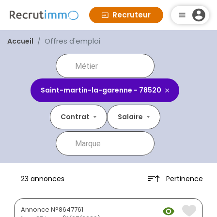
Recruteur
Offres d'emploi
Accueil
Saint-martin-la-garenne - 78520
Contrat
Salaire
Pertinence
23 annonces
Annonce N°8647761