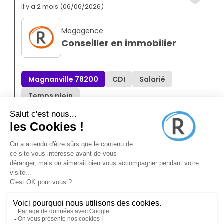
il y a 2 mois (06/06/2026)
Megagence
Conseiller en immobilier
Magnanville 78200
CDI
Salarié
Temps plein
Annonce N°8831219
il y a 9 mois (11/11/2025)
Pole-emploi
Gestionnaire de copropriété
Mantes-la-jolie 78200
Franchisé