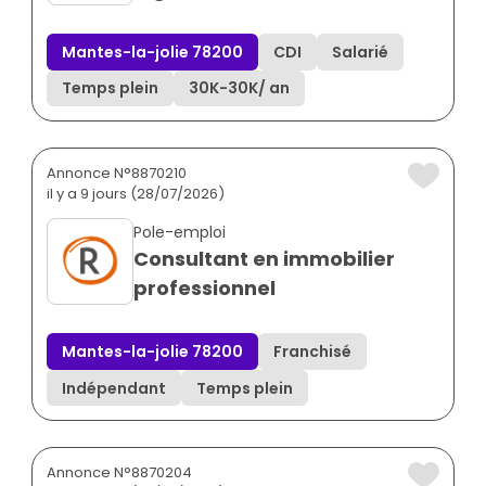
Mantes-la-jolie 78200
CDI
Salarié
Temps plein
30K
-
30K
/ an
Annonce N°8870210
il y a 9 jours (28/07/2026)
Pole-emploi
Consultant en immobilier
professionnel
Mantes-la-jolie 78200
Franchisé
Indépendant
Temps plein
Annonce N°8870204