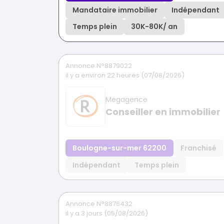
Mandataire immobilier
Indépendant
Temps plein
30K
-
80K
/ an
Annonce N°8879022
il y a environ 22 heures (07/08/2026)
Megagence
Conseiller en immobilier
Boulogne-sur-mer 62200
Franchisé
Indépendant
Temps plein
Annonce N°8876432
il y a 3 jours (05/08/2026)