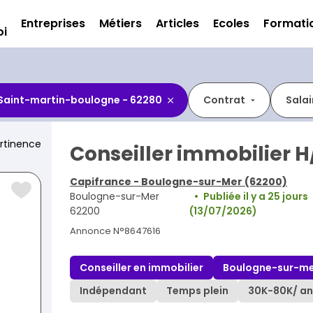
Entreprises
Métiers
Articles
Ecoles
Formati
oi
Saint-martin-boulogne - 62280
Contrat
Salai
rtinence
Conseiller immobilier H
Capifrance - Boulogne-sur-Mer (62200)
Boulogne-sur-Mer
Publiée il y a 25 jours
62200
(13/07/2026)
Annonce N°8647616
Conseiller en immobilier
Boulogne-sur-me
Indépendant
Temps plein
30K
-
80K
/ an