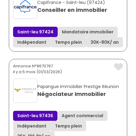
Capifrance - Saint-leu (97424)
Conseiller en immobilier
Saint-leu 97424
Mandataire immobilier
Indépendant
Temps plein
30K
-
80K
/ an
Annonce N°8670797
il y a 5 mois (01/03/2026)
Papangue Immobilier Prestige Réunion
Négociateur Immobilier
Saint-leu 97436
Agent commercial
Indépendant
Temps plein