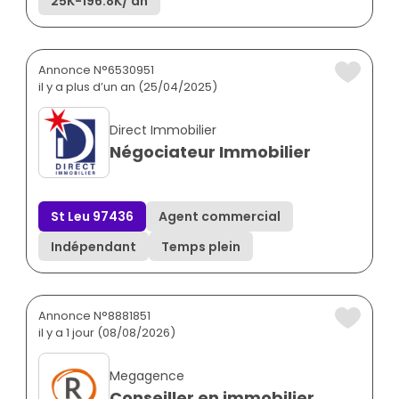
25K
-
196.8K
/ an
Annonce N°6530951
il y a plus d’un an (25/04/2025)
Direct Immobilier
Négociateur Immobilier
St Leu 97436
Agent commercial
Indépendant
Temps plein
Annonce N°8881851
il y a 1 jour (08/08/2026)
Megagence
Conseiller en immobilier