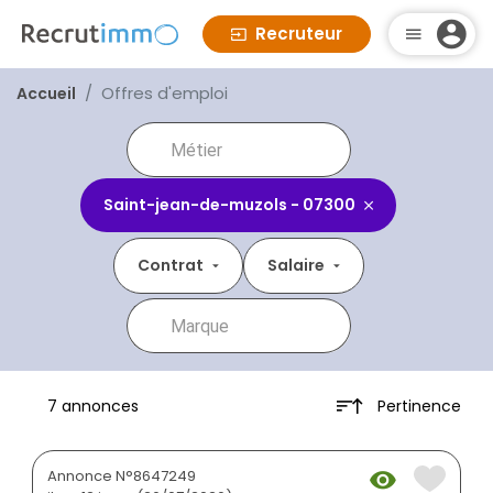
Recruteur
Offres d'emploi
Accueil
Saint-jean-de-muzols - 07300
Contrat
Salaire
Pertinence
7 annonces
Annonce N°8647249