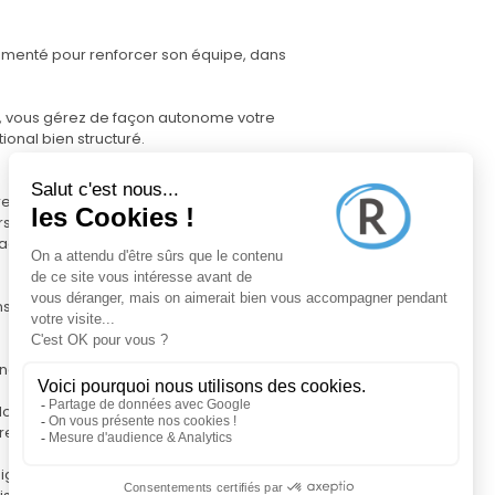
imenté pour renforcer son équipe, dans
er, vous gérez de façon autonome votre
ional bien structuré.
es dans votre zone d'intervention
rs
tage photographique, diffusion sur
 jusqu'à la signature chez le notaire
e Pro, pour gérer votre activité, qualifier
s données de marché précises, pour
tre crédibilité auprès des propriétaires
 digitale à votre nom, complètement