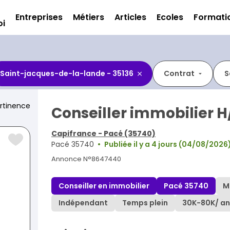
Entreprises
Métiers
Articles
Ecoles
Formati
oi
Saint-jacques-de-la-lande - 35136
Contrat
S
rtinence
Conseiller immobilier H
Capifrance - Pacé (35740)
Pacé 35740
Publiée il y a 4 jours (04/08/2026
Annonce N°8647440
Conseiller en immobilier
Pacé 35740
M
Indépendant
Temps plein
30K
-
80K
/ an