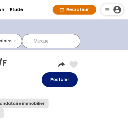
on
Etude
Recruteur
alaire
/F
Postuler
)
andataire immobilier