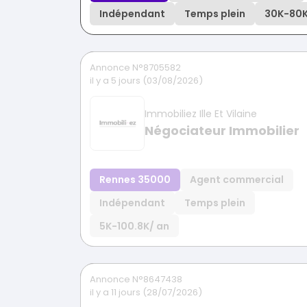
Indépendant
Temps plein
30K
-
80
Annonce N°8705582
il y a 5 jours (03/08/2026)
Immobiliez Ille Et Vilaine
Négociateur Immobilier
Rennes 35000
Agent commercial
Indépendant
Temps plein
5K
-
100.8K
/ an
Annonce N°8647438
il y a 11 jours (28/07/2026)