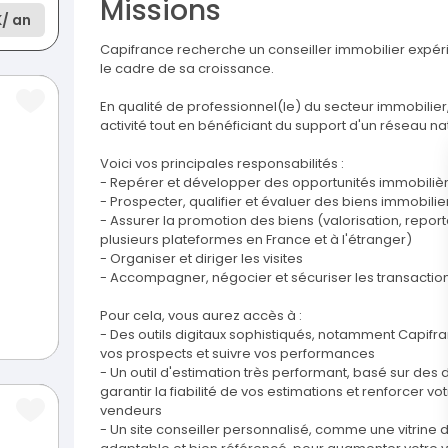
Missions
K
/ an
Capifrance recherche un conseiller immobilier expér
le cadre de sa croissance.
En qualité de professionnel(le) du secteur immobili
activité tout en bénéficiant du support d'un réseau nat
Voici vos principales responsabilités :
- Repérer et développer des opportunités immobilièr
- Prospecter, qualifier et évaluer des biens immobilie
- Assurer la promotion des biens (valorisation, repor
plusieurs plateformes en France et à l'étranger)
- Organiser et diriger les visites
- Accompagner, négocier et sécuriser les transactions
Pour cela, vous aurez accès à :
- Des outils digitaux sophistiqués, notamment Capifranc
vos prospects et suivre vos performances
- Un outil d'estimation très performant, basé sur de
garantir la fiabilité de vos estimations et renforcer vo
vendeurs
- Un site conseiller personnalisé, comme une vitrine