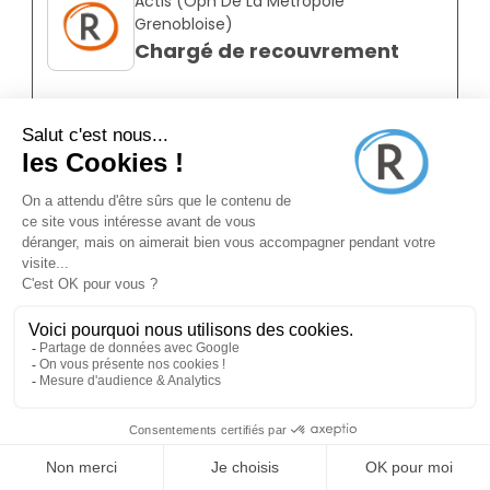
Actis (Oph De La Metropole
Grenobloise)
Chargé de recouvrement
Grenoble 38000
CDI
Salarié
Temps plein
24.648K
-
24.648K
/ an
Annonce N°8872575
il y a 2 mois (03/06/2026)
Safti
Conseiller en immobilier
Grenoble 38000
Franchisé
Indépendant
Temps plein