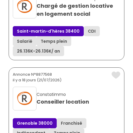
Chargé de gestion locative
en logement social
Saint-martin-d'hères 38400
CDI
Salarié
Temps plein
26.136K
-
26.136K
/ an
Annonce N°8877568
il y a 18 jours (21/07/2026)
Constatimmo
Conseiller location
Grenoble 38000
Franchisé