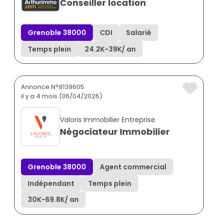
Conseiller location
Grenoble 38000
CDI
Salarié
Temps plein
24.2K
-
39K
/ an
Annonce N°8139605
il y a 4 mois (06/04/2026)
Valoris Immobilier Entreprise
Négociateur Immobilier
Grenoble 38000
Agent commercial
Indépendant
Temps plein
30K
-
69.8K
/ an