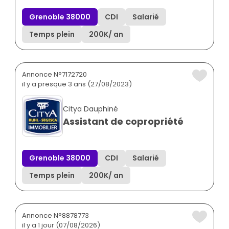
Grenoble 38000
CDI
Salarié
Temps plein
200K
/ an
Annonce N°7172720
il y a presque 3 ans (27/08/2023)
Citya Dauphiné
Assistant de copropriété
Grenoble 38000
CDI
Salarié
Temps plein
200K
/ an
Annonce N°8878773
il y a 1 jour (07/08/2026)