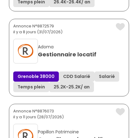
Temps plein
26.4K
-
26.4K
/ an
Annonce N°8872579
il y a 8 jours (31/07/2026)
Adoma
Gestionnaire locatif
Grenoble 38000
CDD Salarié
Salarié
Temps plein
25.2K
-
25.2K
/ an
Annonce N°8876073
il y a 11 jours (28/07/2026)
Papillon Patrimoine