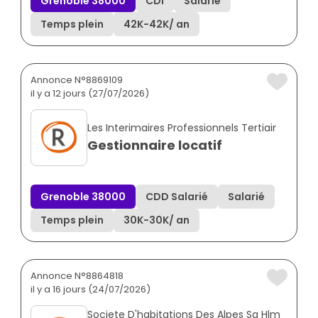
Grenoble 38000
CDI
Salarié
Temps plein
42K
-
42K
/ an
Annonce N°8869109
il y a 12 jours (27/07/2026)
Les Interimaires Professionnels Tertiair
Gestionnaire locatif
Grenoble 38000
CDD Salarié
Salarié
Temps plein
30K
-
30K
/ an
Annonce N°8864818
il y a 16 jours (24/07/2026)
Societe D'habitations Des Alpes Sa Hlm