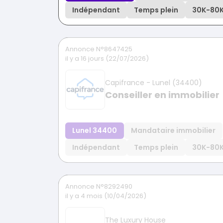
Indépendant
Temps plein
30K
-
80
Annonce N°8647425
il y a 16 jours (22/07/2026)
Capifrance - Lunel (34400)
Conseiller en immobilier
Lunel 34400
Mandataire immobilier
Indépendant
Temps plein
30K
-
80
Annonce N°8292490
il y a 4 mois (10/04/2026)
The Luxury House