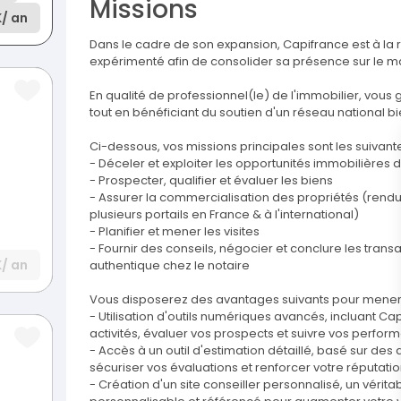
Missions
K
/ an
Dans le cadre de son expansion, Capifrance est à la 
expérimenté afin de consolider sa présence sur le m
En qualité de professionnel(le) de l'immobilier, vou
tout en bénéficiant du soutien d'un réseau national bi
Ci-dessous, vos missions principales sont les suivante
- Déceler et exploiter les opportunités immobilières d
- Prospecter, qualifier et évaluer les biens
- Assurer la commercialisation des propriétés (rendu a
plusieurs portails en France & à l'international)
- Planifier et mener les visites
- Fournir des conseils, négocier et conclure les transa
K
/ an
authentique chez le notaire
Vous disposerez des avantages suivants pour mener à
- Utilisation d'outils numériques avancés, incluant C
activités, évaluer vos prospects et suivre vos perfo
- Accès à un outil d'estimation détaillé, basé sur de
sécuriser vos évaluations et renforcer votre réputat
- Création d'un site conseiller personnalisé, un vérita