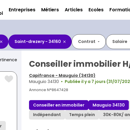
Entreprises
Métiers
Articles
Ecoles
Formati
oi
Saint-drezery - 34160
Contrat
Salaire
rtinence
Conseiller immobilier H
Capifrance - Mauguio (34130)
Mauguio 34130
Publiée il y a 7 jours (31/07/20
Annonce N°8647428
Conseiller en immobilier
Mauguio 34130
Indépendant
Temps plein
30K
-
80K
/ an
r