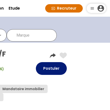
on
Etude
Recruteur
/F
Postuler
26)
Mandataire immobilier