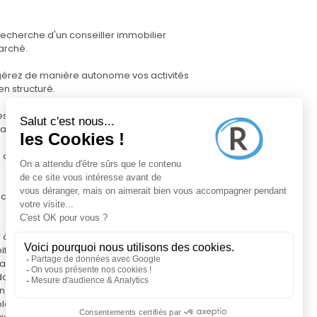
recherche d'un conseiller immobilier
arché.
s gérez de manière autonome vos activités
en structuré.
s :
ans votre secteur d'intervention
ttrayant, prise de photos, diffusion sur
ctions jusqu'à la signature de l'acte
 bien votre mission :
apifrance Pro, pour gérer efficacement vos
rmances
s données de marché précises, afin de
ion auprès des vendeurs
ble atout digital à votre nom, totalement