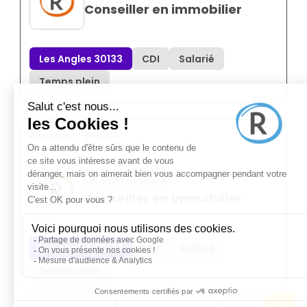
Conseiller en immobilier
Les Angles 30133
CDI
Salarié
Temps plein
Annonce N°8861946
il y a environ 2 mois (23/06/2026)
Laforet Franchise
Conseiller en immobilier
Les Angles 30133
CDI
Salarié
Temps plein