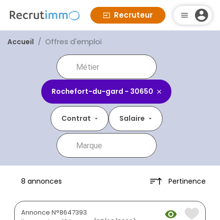
Recruteur
Offres d'emploi
Accueil
Rochefort-du-gard - 30650
Contrat
Salaire
Pertinence
8 annonces
Annonce N°8647393