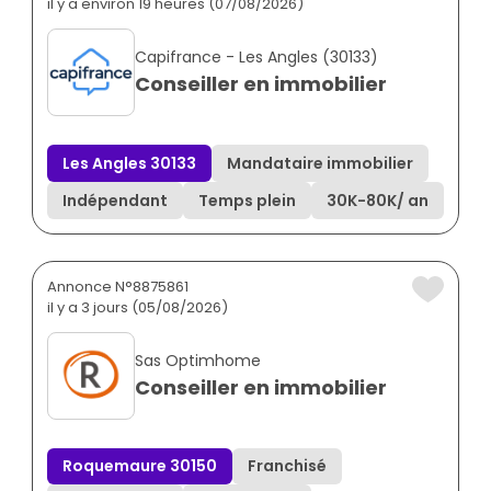
il y a environ 19 heures (07/08/2026)
Capifrance - Les Angles (30133)
Conseiller en immobilier
Les Angles 30133
Mandataire immobilier
Indépendant
Temps plein
30K
-
80K
/ an
Annonce N°8875861
il y a 3 jours (05/08/2026)
Sas Optimhome
Conseiller en immobilier
Roquemaure 30150
Franchisé