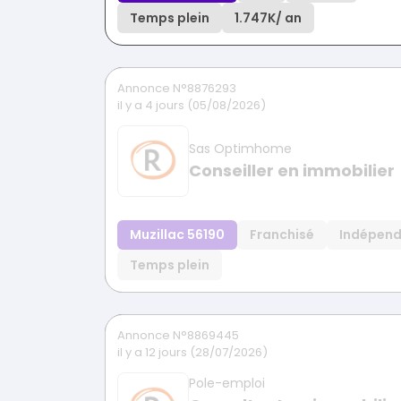
Temps plein
1.747K
/ an
Annonce N°8876293
il y a 4 jours (05/08/2026)
Sas Optimhome
Conseiller en immobilier
Muzillac 56190
Franchisé
Indépen
Temps plein
Annonce N°8869445
il y a 12 jours (28/07/2026)
Pole-emploi