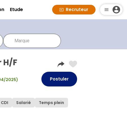
on
Etude
Recruteur
 H/F
Postuler
/04/2025)
CDI
Salarié
Temps plein