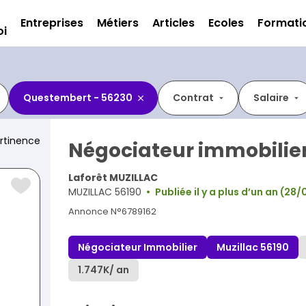
Entreprises
Métiers
Articles
Ecoles
Formati
oi
Questembert - 56230
Contrat
Salaire
rtinence
Négociateur immobilier
Laforêt MUZILLAC
MUZILLAC 56190
Publiée il y a plus d’un an (28
Annonce N°6789162
Négociateur Immobilier
Muzillac 56190
1.747K
/ an