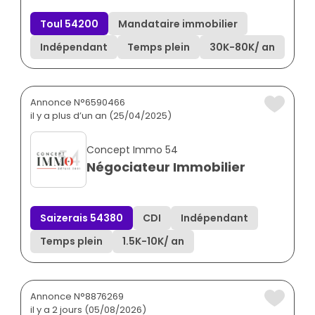
Toul 54200
Mandataire immobilier
Indépendant
Temps plein
30K
-
80K
/ an
Annonce N°6590466
il y a plus d’un an (25/04/2025)
Concept Immo 54
Négociateur Immobilier
Saizerais 54380
CDI
Indépendant
Temps plein
1.5K
-
10K
/ an
Annonce N°8876269
il y a 2 jours (05/08/2026)