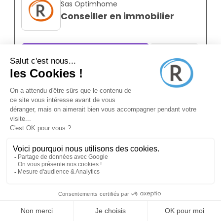
Sas Optimhome
Conseiller en immobilier
Bricquebec-en-cotentin 50260
Franchisé
Indépendant
Temps plein