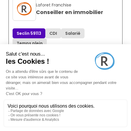
Laforet Franchise
Conseiller en immobilier
Seclin 59113
CDI
Salarié
Temps plein
Annonce N°8872757
il y a 2 mois (06/06/2026)
Megagence
Conseiller en immobilier
Faches-thumesnil 59155
CDI
Salarié
Temps plein