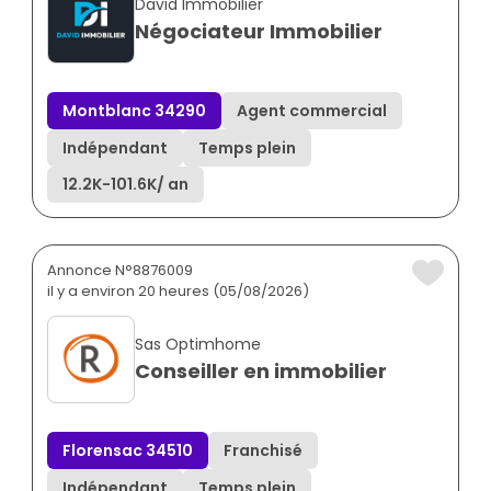
David Immobilier
Négociateur Immobilier
Montblanc 34290
Agent commercial
Indépendant
Temps plein
12.2K
-
101.6K
/ an
Annonce N°8876009
il y a environ 20 heures (05/08/2026)
Sas Optimhome
Conseiller en immobilier
Florensac 34510
Franchisé
Indépendant
Temps plein