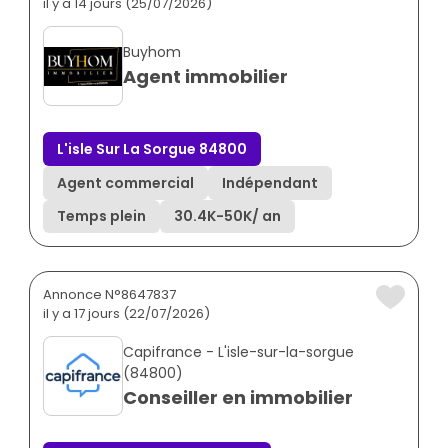
il y a 14 jours (25/07/2026)
Buyhom
Agent immobilier
L'isle Sur La Sorgue 84800
Agent commercial
Indépendant
Temps plein
30.4K
-
50K
/ an
Annonce N°8647837
il y a 17 jours (22/07/2026)
Capifrance - L'isle-sur-la-sorgue
(84800)
Conseiller en immobilier