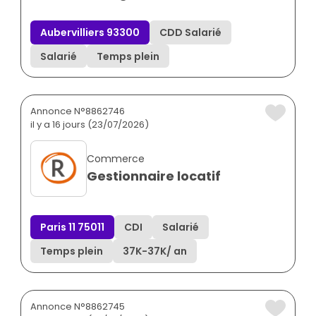
Aubervilliers 93300
CDD Salarié
Salarié
Temps plein
Annonce N°8862746
il y a 16 jours (23/07/2026)
Commerce
Gestionnaire locatif
Paris 11 75011
CDI
Salarié
Temps plein
37K
-
37K
/ an
Annonce N°8862745