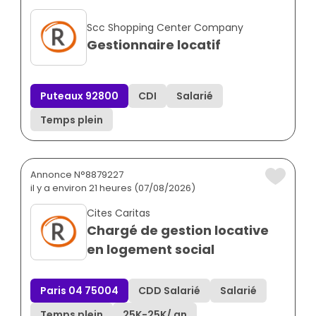
Scc Shopping Center Company
Gestionnaire locatif
Puteaux 92800
CDI
Salarié
Temps plein
Annonce N°8879227
il y a environ 21 heures (07/08/2026)
Cites Caritas
Chargé de gestion locative
en logement social
Paris 04 75004
CDD Salarié
Salarié
Temps plein
25K
-
25K
/ an