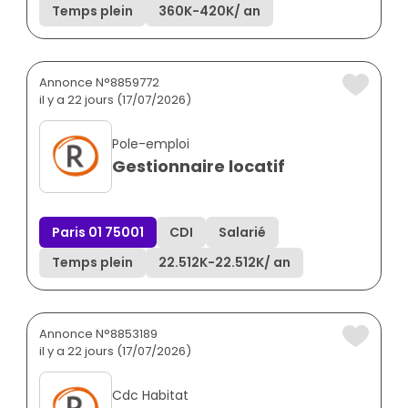
Temps plein
360K
-
420K
/ an
Annonce N°8859772
il y a 22 jours (17/07/2026)
Pole-emploi
Gestionnaire locatif
Paris 01 75001
CDI
Salarié
Temps plein
22.512K
-
22.512K
/ an
Annonce N°8853189
il y a 22 jours (17/07/2026)
Cdc Habitat