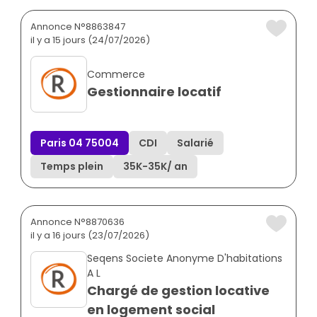
Annonce N°8863847
il y a 15 jours (24/07/2026)
Commerce
Gestionnaire locatif
Paris 04 75004
CDI
Salarié
Temps plein
35K
-
35K
/ an
Annonce N°8870636
il y a 16 jours (23/07/2026)
Seqens Societe Anonyme D'habitations
A L
Chargé de gestion locative
en logement social