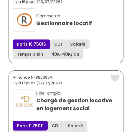
il y a 16 jours (23/07/2026)
Commerce
Gestionnaire locatif
Paris 16 75016
CDI
Salarié
Temps plein
40K
-
40K
/ an
Annonce N°8863864
il y a 17 jours (22/07/2026)
Pole-emploi
Chargé de gestion locative
en logement social
Paris 11 75011
CDI
Salarié