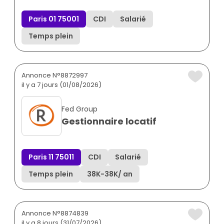
Paris 01 75001
CDI
Salarié
Temps plein
Annonce N°8872997
il y a 7 jours (01/08/2026)
Fed Group
Gestionnaire locatif
Paris 11 75011
CDI
Salarié
Temps plein
38K
-
38K
/ an
Annonce N°8874839
il y a 8 jours (31/07/2026)