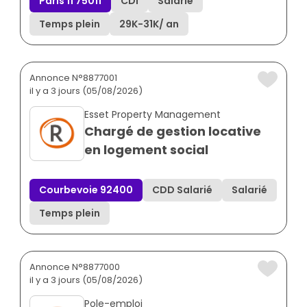
Paris 11 75011
CDI
Salarié
Temps plein
29K
-
31K
/ an
Annonce N°8877001
il y a 3 jours (05/08/2026)
Esset Property Management
Chargé de gestion locative
en logement social
Courbevoie 92400
CDD Salarié
Salarié
Temps plein
Annonce N°8877000
il y a 3 jours (05/08/2026)
Pole-emploi