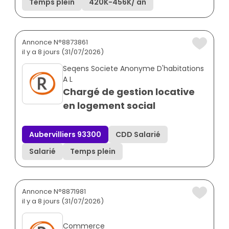
Temps plein
420K
-
456K
/ an
Annonce N°8873861
il y a 8 jours (31/07/2026)
Seqens Societe Anonyme D'habitations
A L
Chargé de gestion locative
en logement social
Aubervilliers 93300
CDD Salarié
Salarié
Temps plein
Annonce N°8871981
il y a 8 jours (31/07/2026)
Commerce