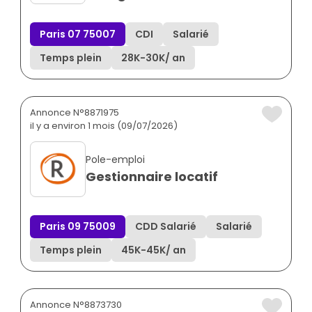
Paris 07 75007
CDI
Salarié
Temps plein
28K
-
30K
/ an
Annonce N°8871975
il y a environ 1 mois (09/07/2026)
Pole-emploi
Gestionnaire locatif
Paris 09 75009
CDD Salarié
Salarié
Temps plein
45K
-
45K
/ an
Annonce N°8873730