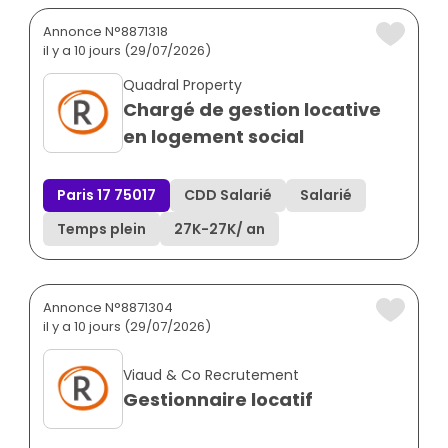
Annonce N°8871318
il y a 10 jours (29/07/2026)
Quadral Property
Chargé de gestion locative
en logement social
Paris 17 75017
CDD Salarié
Salarié
Temps plein
27K
-
27K
/ an
Annonce N°8871304
il y a 10 jours (29/07/2026)
Viaud & Co Recrutement
Gestionnaire locatif