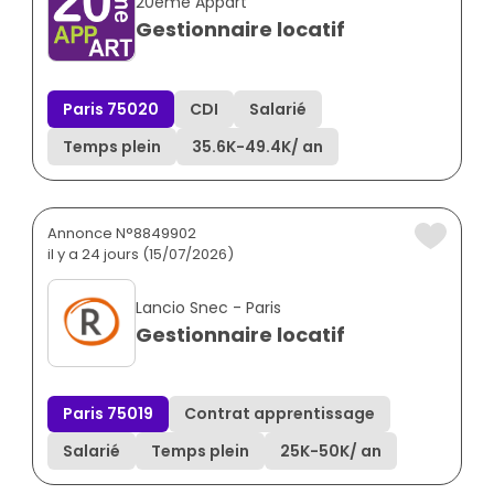
20eme Appart
Gestionnaire locatif
Paris 75020
CDI
Salarié
Temps plein
35.6K
-
49.4K
/ an
Annonce N°8849902
il y a 24 jours (15/07/2026)
Lancio Snec - Paris
Gestionnaire locatif
Paris 75019
Contrat apprentissage
Salarié
Temps plein
25K
-
50K
/ an