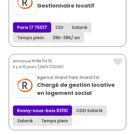
Gestionnaire locatif
Paris 17 75017
CDI
Salarié
Temps plein
38K
-
38K
/ an
Annonce N°8871475
il y a 10 jours (29/07/2026)
Agence Grand Paris Grand Est
Chargé de gestion locative
en logement social
Rosny-sous-bois 93110
CDD Salarié
Salarié
Temps plein