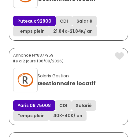
Puteaux 92800
CDI
Salarié
Temps plein
21.84K
-
21.84K
/ an
Annonce N°8877959
il y a 2 jours (06/08/2026)
Solaris Gestion
Gestionnaire locatif
Paris 08 75008
CDI
Salarié
Temps plein
40K
-
40K
/ an