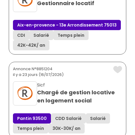
Gestionnaire locatif
Aix-en-provence - 13e Arrondissement 75013
CDI
Salarié
Temps plein
42K
-
42K
/ an
Annonce N°8851204
il y a 23 jours (16/07/2026)
Sicf
Chargé de gestion locative
en logement social
Pantin 93500
CDD Salarié
Salarié
Temps plein
30K
-
30K
/ an