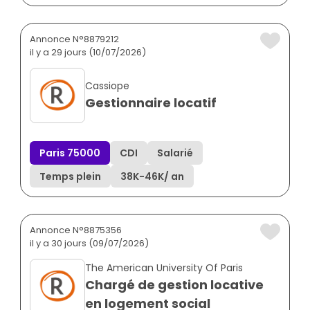
Annonce N°8879212
il y a 29 jours (10/07/2026)
Cassiope
Gestionnaire locatif
Paris 75000
CDI
Salarié
Temps plein
38K
-
46K
/ an
Annonce N°8875356
il y a 30 jours (09/07/2026)
The American University Of Paris
Chargé de gestion locative
en logement social