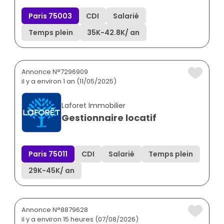
Paris 75003
CDI
Salarié
Temps plein
35K
-
42.8K
/ an
Annonce N°7296909
il y a environ 1 an (11/05/2025)
Laforet Immobilier
Gestionnaire locatif
Paris 75011
CDI
Salarié
Temps plein
29K
-
45K
/ an
Annonce N°8879628
il y a environ 15 heures (07/08/2026)