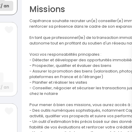
K
/ an
Missions
Capifrance souhaite recruter un(e) conseiller(e) imm
renforcer sa présence dans le cadre de son expansi
En tant que professionnel(le) de la transaction immobi
autonome tout en profitant du soutien d'un réseau nat
Voici vos responsabilités principales :
- Détecter et développer des opportunités immobili
- Prospecter, qualifier et évaluer des biens
- Assurer la promotion des biens (valorisation, photog
plateformes en France et à l'étranger)
- Planifier et réaliser les visites
K
/ an
- Conseiller, négocier et sécuriser les transactions ju
chez le notaire
Pour mener à bien ces missions, vous aurez accès à :
- Des outils numériques sophistiqués, notamment Cap
activité, qualifier vos prospects et suivre vos perfor
- Un outil d'estimation très précis basé sur des donn
fiabilité de vos évaluations et renforcer votre crédibi