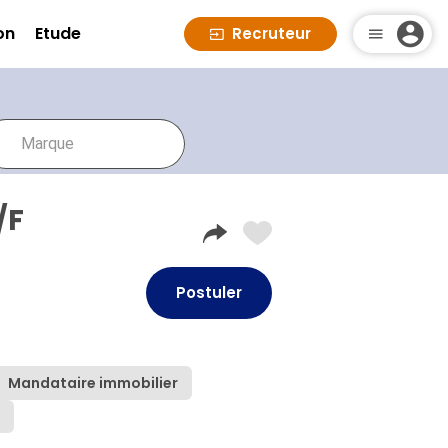
on
Etude
Recruteur
/F
Postuler
Mandataire immobilier