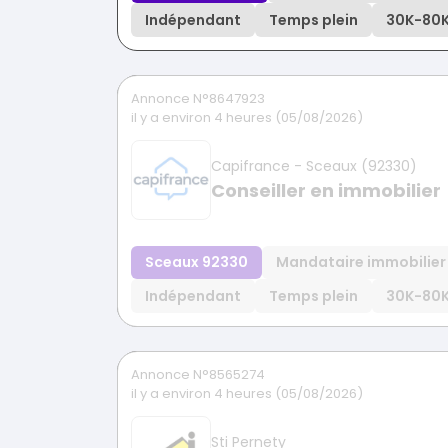
Indépendant
Temps plein
30K
-
80
Annonce N°8647923
il y a environ 4 heures (05/08/2026)
Capifrance - Sceaux (92330)
Conseiller en immobilier
Sceaux 92330
Mandataire immobilier
Indépendant
Temps plein
30K
-
80
Annonce N°8565274
il y a environ 4 heures (05/08/2026)
Sti Pernety