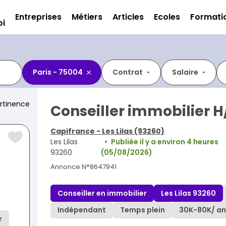
Entreprises
Métiers
Articles
Ecoles
Formati
oi
Paris - 75004
Contrat
Salaire
rtinence
Conseiller immobilier H
Capifrance - Les Lilas (93260)
Les Lilas
Publiée il y a environ 4 heures
93260
(05/08/2026)
Annonce N°8647941
Conseiller en immobilier
Les Lilas 93260
Indépendant
Temps plein
30K
-
80K
/ an
r