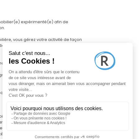
obilier(e) expérimenté(e) afin de
on.
lière, vous gérez votre activité de façon
ional bien structuré.
ères dans votre zone géographique
raphies, diffusion sur plusieurs
squ'à la signature de l'acte authentique
ifrance Pro, pour superviser votre
mances
ées de marché détaillées, pour garantir la
lité vis-à-vis des vendeurs