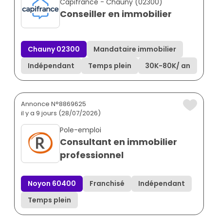
Capifrance - Chauny (02300)
Conseiller en immobilier
Chauny 02300
Mandataire immobilier
Indépendant
Temps plein
30K
-
80K
/ an
Annonce N°8869625
il y a 9 jours (28/07/2026)
Pole-emploi
Consultant en immobilier
professionnel
Noyon 60400
Franchisé
Indépendant
Temps plein