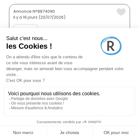
Annonce N°8874090
il y a 19 jours (20/07/2026)
Ikami
Conseiller en immobilier
Rennes 35000
Franchisé
Indépendant
Temps plein
Annonce N°8872563
il y a 18 jours (20/07/2026)
Archipel Habitat
Chargé de gestion locative
en logement social