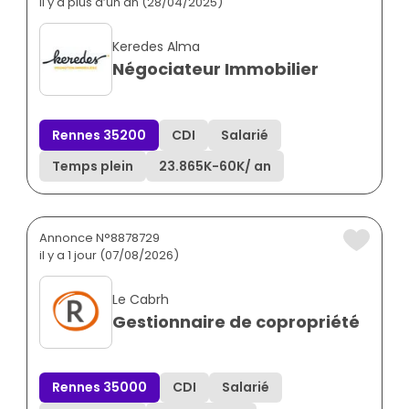
il y a plus d’un an (28/04/2025)
Keredes Alma
Négociateur Immobilier
Rennes 35200
CDI
Salarié
Temps plein
23.865K
-
60K
/ an
Annonce N°8878729
il y a 1 jour (07/08/2026)
Le Cabrh
Gestionnaire de copropriété
Rennes 35000
CDI
Salarié