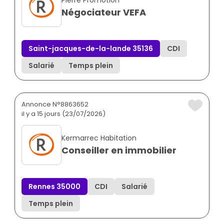
Pierre Promotion
Négociateur VEFA
Saint-jacques-de-la-lande 35136
CDI
Salarié
Temps plein
Annonce N°8863652
il y a 15 jours (23/07/2026)
Kermarrec Habitation
Conseiller en immobilier
Rennes 35000
CDI
Salarié
Temps plein