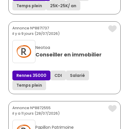
Temps plein
25K
-
25K
/ an
Annonce N°8871737
il y a 9 jours (29/07/2026)
Neotoa
Conseiller en immobilier
Rennes 35000
CDI
Salarié
Temps plein
Annonce N°8872555
il y a 11 jours (28/07/2026)
Papillon Patrimoine