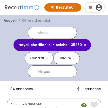
Recruteur
Offres d'emploi
Accueil
Noyal-chatillon-sur-seiche - 35230
Contrat
Salaire
Pertinence
84 annonces
Annonce N°8647441