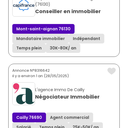
(76130)
Conseiller en immobilier
Mont-saint-aignan 76130
Mandataire immobilier
Indépendant
Temps plein
30K
-
80K
/ an
Annonce N°8316642
il y a environ 1 an (28/05/2025)
L'agence Immo De Cailly
Négociateur Immobilier
Cailly 76690
Agent commercial
Salarié
Temps plein
25K
-
50K
/ an