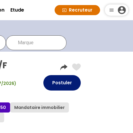
on
Etude
Recruteur
/F
Postuler
07/2026)
550
Mandataire immobilier