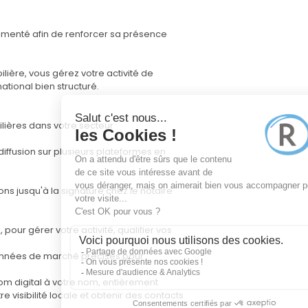
imenté afin de renforcer sa présence
lière, vous gérez votre activité de
tional bien structuré.
lières dans votre secteur
diffusion sur plusieurs plateformes en
ons jusqu'à la signature chez le notaire
 pour gérer votre activité, qualifier vos
données de marché précises pour
oom digital à votre nom, entièrement
 visibilité locale et obtenir des contacts