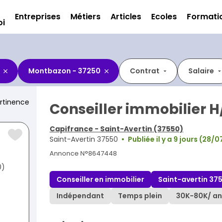
Entreprises
Métiers
Articles
Ecoles
Formati
oi
Montbazon - 37250
Contrat
Salaire
rtinence
Conseiller immobilier H
Capifrance - Saint-Avertin (37550)
Saint-Avertin 37550
Publiée il y a 9 jours (28/
Annonce N°8647448
0)
Conseiller en immobilier
Saint-avertin 37
Indépendant
Temps plein
30K
-
80K
/ an