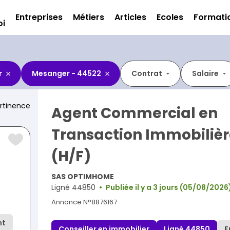
Entreprises
Métiers
Articles
Ecoles
Formati
oi
r
Mesanger - 44522
Contrat
Salaire
rtinence
Agent Commercial en
Transaction Immobiliè
(H/F)
SAS OPTIMHOME
Ligné 44850
Publiée il y a 3 jours (05/08/2026
Annonce N°8876167
nt
Conseiller en immobilier
Ligné 44850
F