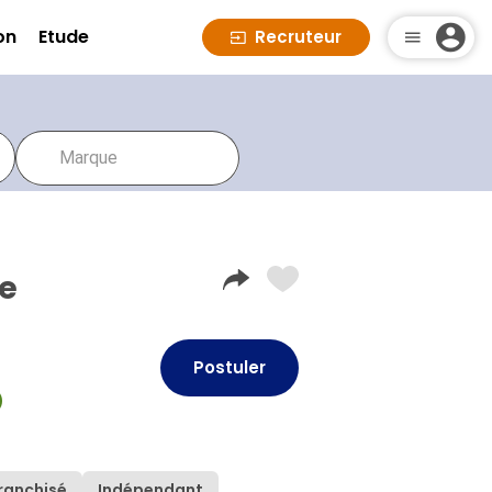
on
Etude
Recruteur
re
Postuler
)
ranchisé
Indépendant