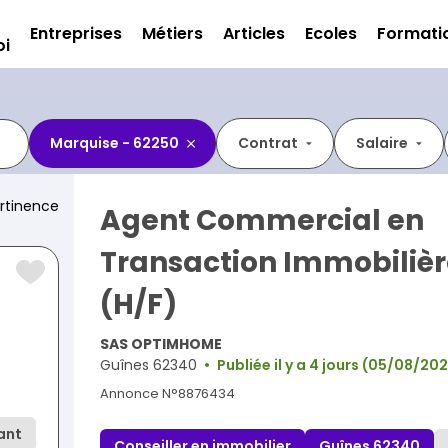
Entreprises
Métiers
Articles
Ecoles
Formati
oi
Marquise - 62250
Contrat
Salaire
rtinence
Agent Commercial en
Transaction Immobiliè
(H/F)
SAS OPTIMHOME
Guînes 62340
Publiée il y a 4 jours (05/08/20
Annonce N°8876434
ant
Conseiller en immobilier
Guînes 62340