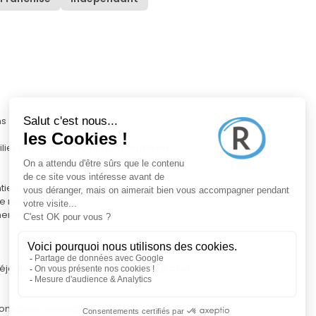
s !
ier Développer votre portefeuille en
tiels
e notaire
erciaux en immobilier
jà dans l'immobilier, ce qui compte c'est
ons pour développer vos compétences