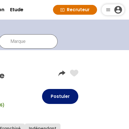
on
Etude
Recruteur
re
Postuler
26)
Franchisé
Indépendant