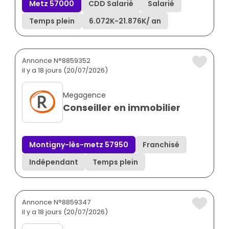
Metz 57000
CDD Salarié
Salarié
Temps plein
6.072K
-
21.876K
/ an
Annonce N°8859352
il y a 18 jours (20/07/2026)
Megagence
Conseiller en immobilier
Montigny-lès-metz 57950
Franchisé
Indépendant
Temps plein
Annonce N°8859347
il y a 18 jours (20/07/2026)