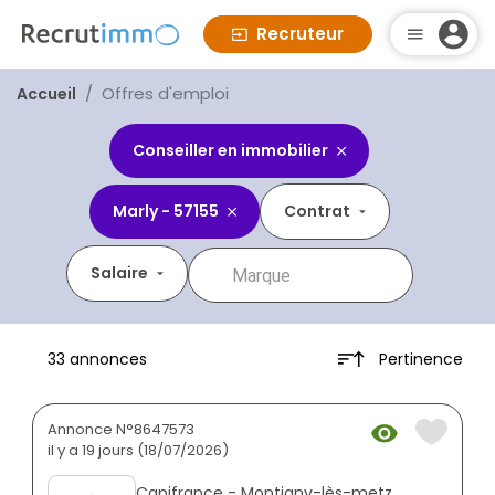
Recruteur
Offres d'emploi
Accueil
Conseiller en immobilier
Marly - 57155
Contrat
Salaire
Pertinence
33 annonces
Annonce N°8647573
il y a 19 jours (18/07/2026)
Capifrance - Montigny-lès-metz