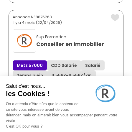
Annonce N°8875263
il y a 4 mois (22/04/2026)
Sup Formation
Conseiller en immobilier
Metz 57000
CDD Salarié
Salarié
Temps plein
11.556K
-
11.556K
/ an
Annonce N°8855289
il y a 5 mois (13/03/2026)
Tringale Michael Bsk Immobilier
Conseiller en immobilier