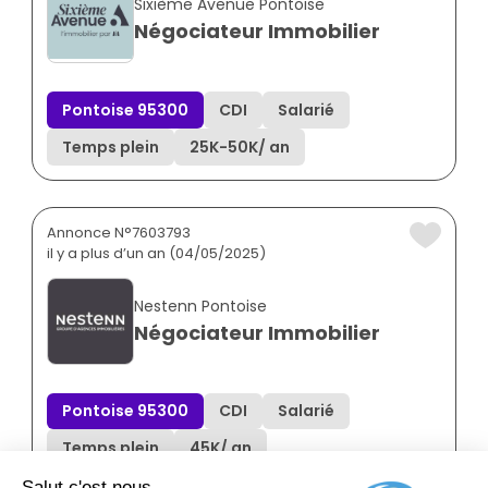
Sixième Avenue Pontoise
Négociateur Immobilier
Pontoise 95300
CDI
Salarié
Temps plein
25K
-
50K
/ an
Annonce N°7603793
il y a plus d’un an (04/05/2025)
Nestenn Pontoise
Négociateur Immobilier
Pontoise 95300
CDI
Salarié
Temps plein
45K
/ an