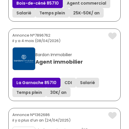
Bois-de-céné 85710
Agent commercial
Salarié
Temps plein
25K
-
50K
/ an
Annonce N°7896762
il y a 4 mois (08/04/2026)
Bardon Immobilier
Agent immobilier
La Garnache 85710
CDI
Salarié
Temps plein
30K
/ an
Annonce N°1362686
il y a plus d’un an (24/04/2025)