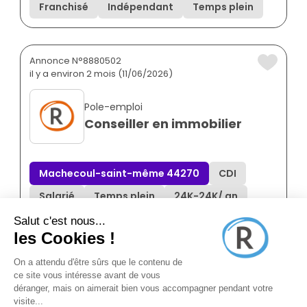
Franchisé
Indépendant
Temps plein
Annonce N°8880502
il y a environ 2 mois (11/06/2026)
Pole-emploi
Conseiller en immobilier
Machecoul-saint-même 44270
CDI
Salarié
Temps plein
24K
-
24K
/ an
Annonce N°8871078
il y a 7 mois (29/12/2025)
Human Immobilier