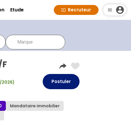
on
Etude
Recruteur
/F
Postuler
08/2026)
0
Mandataire immobilier