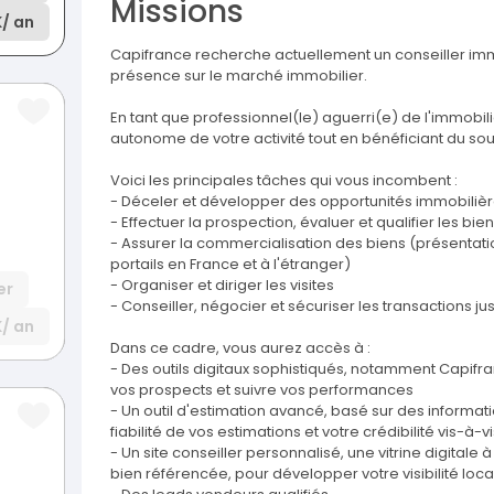
Missions
K
/ an
Capifrance recherche actuellement un conseiller imm
présence sur le marché immobilier.
En tant que professionnel(le) aguerri(e) de l'immobil
autonome de votre activité tout en bénéficiant du sou
Voici les principales tâches qui vous incombent :
- Déceler et développer des opportunités immobilièr
- Effectuer la prospection, évaluer et qualifier les bie
- Assurer la commercialisation des biens (présentatio
portails en France et à l'étranger)
- Organiser et diriger les visites
er
- Conseiller, négocier et sécuriser les transactions ju
K
/ an
Dans ce cadre, vous aurez accès à :
- Des outils digitaux sophistiqués, notamment Capifranc
vos prospects et suivre vos performances
- Un outil d'estimation avancé, basé sur des informat
fiabilité de vos estimations et votre crédibilité vis-à-
- Un site conseiller personnalisé, une vitrine digitale
bien référencée, pour développer votre visibilité local