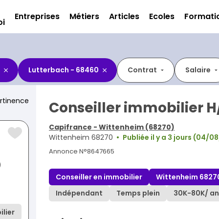
Entreprises
Métiers
Articles
Ecoles
Formati
oi
Lutterbach - 68460
Contrat
Salaire
rtinence
Conseiller immobilier H
Capifrance - Wittenheim (68270)
Wittenheim 68270
Publiée il y a 3 jours (04/
Annonce N°8647665
)
Conseiller en immobilier
Wittenheim 6827
Indépendant
Temps plein
30K
-
80K
/ an
lier