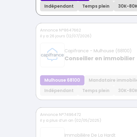
Indépendant
Temps plein
30K
-
80
Annonce N°8647662
il y a 26 jours (12/07/2026)
Capifrance - Mulhouse (68100)
Conseiller en immobilier
Mulhouse 68100
Mandataire immobili
Indépendant
Temps plein
30K
-
80
Annonce N°7496472
il y a plus d’un an (02/05/2025)
Immobilière De La Hardt