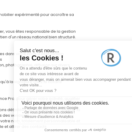
obilier expérimenté pour accroître sa
ier, vous êtes responsable de la gestion
tien d'un réseau national bien structuré.
es dans votre zone d'intervention
ns
n, photographie, diffusion sur divers
squ'à la signature chez le notaire
e Pro, pour gérer votre activité, qualifier
ions détaillées du marché, pour garantir la
vis des vendeurs
 à votre nom, totalement personnalisable et
e et attirer des contacts