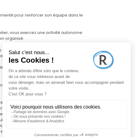
imenté pour renforcer son équipe dans le
ilier, vous exercez une activité autonome
ien organisé.
 :
dans votre zone d'intervention
tion de photos, diffusion sur divers
qu'à la signature chez le notaire
el Capifrance Pro, pour gérer votre
 performances
nées précises du marché afin de renforcer
urs
érique à votre nom, totalement adaptable
 et attirer des contacts