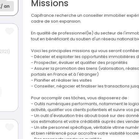
Missions
K
/ an
Capifrance recherche un conseiller immobilier expér
cadre de son expansion.
En qualité de professionnel(le) du secteur de l'immob
tout en bénéficiant du soutien d'un réseau national b
Voici les principales missions qui vous seront confiées
1121)
- Déceler et exploiter les opportunités immobilières 
- Prospecter, évaluer et qualifier des propriétés
- Assurer la promotion des biens (valorisation, réalisa
portails en France et à l'étranger)
- Planifier et réaliser les visites
- Conseiller, négocier et finaliser les transactions jus
Pour accomplir ces tâches, vous disposerez de :
- Outils numériques performants, notamment le logici
activité, qualifier vos clients potentiels et suivre vos
- Un outil d'évaluation très abouti basé sur des don
vos estimations et votre crédibilité auprès des vende
- Un site personnel spécifique, véritable vitrine num
et bien référencé pour accroître votre visibilité locale