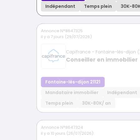
Indépendant
Temps plein
30K
-
80
Annonce N°8647325
il y a 7 jours (29/07/2026)
Capifrance - Fontaine-lès-dijon (2
Conseiller en immobilier
Fontaine-lès-dijon 21121
Mandataire immobilier
Indépendant
Temps plein
30K
-
80K
/ an
Annonce N°8647324
il y a 10 jours (26/07/2026)