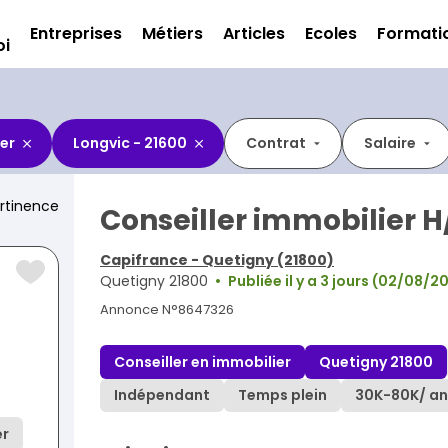
Entreprises
Métiers
Articles
Ecoles
Formati
oi
er
Longvic - 21600
Contrat
Salaire
rtinence
Conseiller immobilier H
Capifrance - Quetigny (21800)
Quetigny 21800
Publiée il y a 3 jours (02/08/2
Annonce N°8647326
Conseiller en immobilier
Quetigny 21800
Indépendant
Temps plein
30K
-
80K
/ an
er