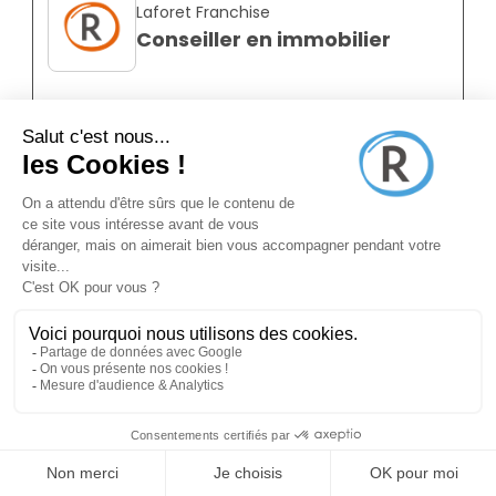
Laforet Franchise
Conseiller en immobilier
Quetigny 21800
CDI
Salarié
Temps plein
Annonce N°8861798
il y a environ 2 mois (19/06/2026)
Pole-emploi
Facility manager
Genlis 21110
CDI
Salarié
Temps plein