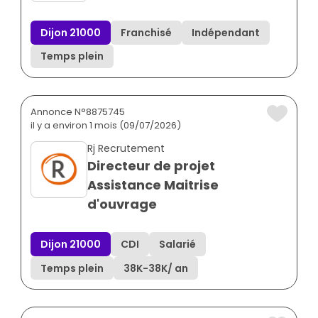
Dijon 21000
Franchisé
Indépendant
Temps plein
Annonce N°8875745
il y a environ 1 mois (09/07/2026)
Rj Recrutement
Directeur de projet
Assistance Maitrise
d'ouvrage
Dijon 21000
CDI
Salarié
Temps plein
38K
-
38K
/ an