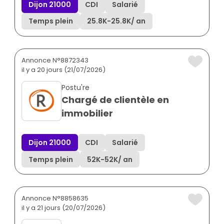
Dijon 21000
CDI
Salarié
Temps plein
25.8K
-
25.8K
/ an
Annonce N°8872343
il y a 20 jours (21/07/2026)
Postu're
Chargé de clientèle en
immobilier
Dijon 21000
CDI
Salarié
Temps plein
52K
-
52K
/ an
Annonce N°8858635
il y a 21 jours (20/07/2026)