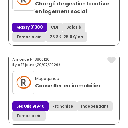
Chargé de gestion locative
en logement social
Massy 91300
CDI
Salarié
Temps plein
25.8K
-
25.8K
/ an
Annonce N°8860126
il y a 17 jours (20/07/2026)
Megagence
Conseiller en immobilier
Les Ulis 91940
Franchisé
Indépendant
Temps plein