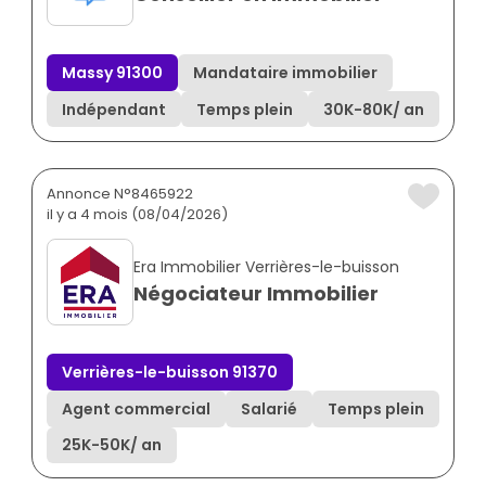
Massy 91300
Mandataire immobilier
Indépendant
Temps plein
30K
-
80K
/ an
Annonce N°8465922
il y a 4 mois (08/04/2026)
Era Immobilier Verrières-le-buisson
Négociateur Immobilier
Verrières-le-buisson 91370
Agent commercial
Salarié
Temps plein
25K
-
50K
/ an