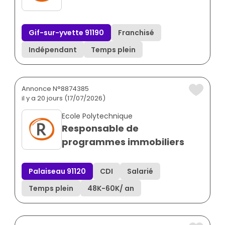
Gif-sur-yvette 91190
Franchisé
Indépendant
Temps plein
Annonce N°8874385
il y a 20 jours (17/07/2026)
Ecole Polytechnique
Responsable de
programmes immobiliers
Palaiseau 91120
CDI
Salarié
Temps plein
48K
-
60K
/ an