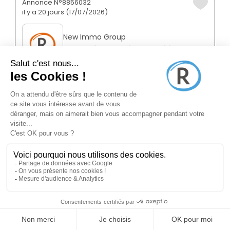
Annonce N°8856032
il y a 20 jours (17/07/2026)
New Immo Group
Conseiller en immobilier
Orsay 91400
Franchisé
Indépendant
Temps plein
Annonce N°8856030
il y a 20 jours (17/07/2026)
New Immo Group
Conseiller en immobilier
Sainte-geneviève-des-bois 91700