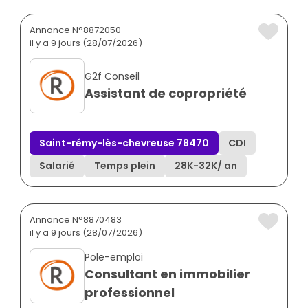
Annonce N°8872050
il y a 9 jours (28/07/2026)
G2f Conseil
Assistant de copropriété
Saint-rémy-lès-chevreuse 78470
CDI
Salarié
Temps plein
28K
-
32K
/ an
Annonce N°8870483
il y a 9 jours (28/07/2026)
Pole-emploi
Consultant en immobilier
professionnel