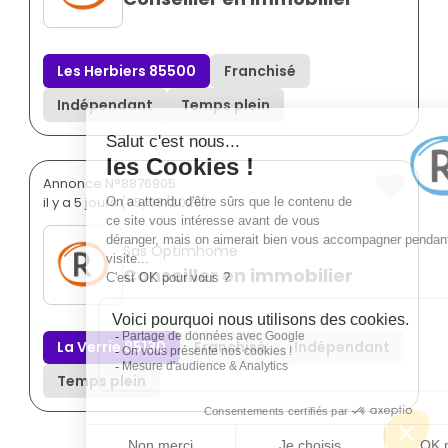
Les Herbiers 85500
Franchisé
Indépendant
Temps plein
Annonce N°8876905
il y a 5 jours (05/08/2026)
Sas Optimhome
Conseiller en immobilier
La Verrie 85130
Franchisé
Indépendant
Temps plein