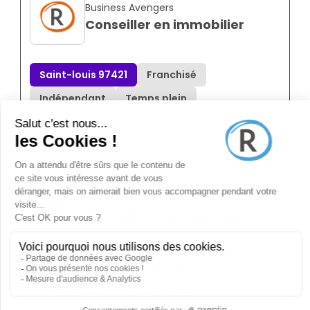
Business Avengers
Conseiller en immobilier
Saint-louis 97421
Franchisé
Indépendant
Temps plein
Annonce N°8863403
il y a 5 mois (27/02/2026)
Vernaz-franchy Yannic
Conseiller en immobilier
Saint-leu 97416
Franchisé
Indépendant
Temps plein