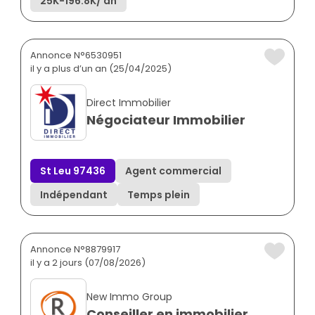
25K
-
196.8K
/ an
Annonce N°6530951
il y a plus d’un an (25/04/2025)
Direct Immobilier
Négociateur Immobilier
St Leu 97436
Agent commercial
Indépendant
Temps plein
Annonce N°8879917
il y a 2 jours (07/08/2026)
New Immo Group
Conseiller en immobilier