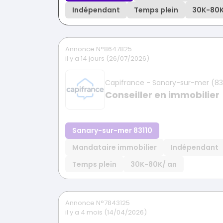
Indépendant
Temps plein
30K
-
80
Annonce N°8647825
il y a 14 jours (26/07/2026)
Capifrance - Sanary-sur-mer (83
Conseiller en immobilier
Sanary-sur-mer 83110
Mandataire immobilier
Indépendant
Temps plein
30K
-
80K
/ an
Annonce N°7843125
il y a 4 mois (14/04/2026)