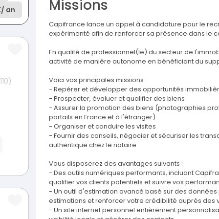
Missions
K
/ an
Capifrance lance un appel à candidature pour le rec
expérimenté afin de renforcer sa présence dans le 
En qualité de professionnel(le) du secteur de l'immob
activité de manière autonome en bénéficiant du suppo
Voici vos principales missions :
110)
- Repérer et développer des opportunités immobilièr
- Prospecter, évaluer et qualifier des biens
- Assurer la promotion des biens (photographies profe
portails en France et à l'étranger)
- Organiser et conduire les visites
- Fournir des conseils, négocier et sécuriser les trans
authentique chez le notaire
Vous disposerez des avantages suivants :
- Des outils numériques performants, incluant Capifran
qualifier vos clients potentiels et suivre vos perform
- Un outil d'estimation avancé basé sur des données 
estimations et renforcer votre crédibilité auprès des
- Un site internet personnel entièrement personnalisa