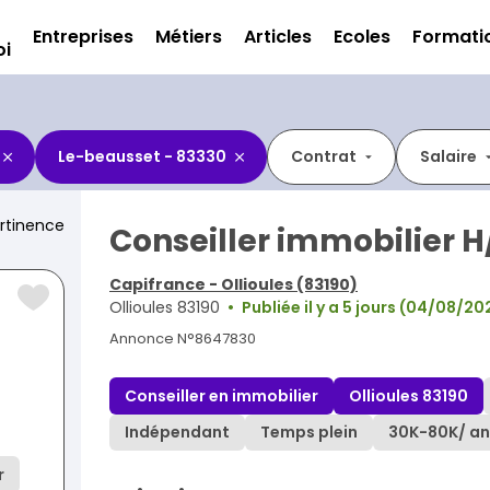
Entreprises
Métiers
Articles
Ecoles
Formati
oi
Le-beausset - 83330
Contrat
Salaire
rtinence
Conseiller immobilier H
Capifrance - Ollioules (83190)
Ollioules 83190
Publiée il y a 5 jours (04/08/20
Annonce N°8647830
Conseiller en immobilier
Ollioules 83190
Indépendant
Temps plein
30K
-
80K
/ an
r