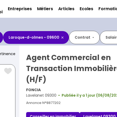
Entreprises
Métiers
Articles
Ecoles
Formati
oi
Laroque-d-olmes - 09600
Contrat
Salai
rtinence
Agent Commercial en
Transaction Immobiliè
(H/F)
FONCIA
Lavelanet 09300
Publiée il y a 1 jour (06/08/2
Annonce N°8877202
Conseiller en immobilier
Lavelanet 09300