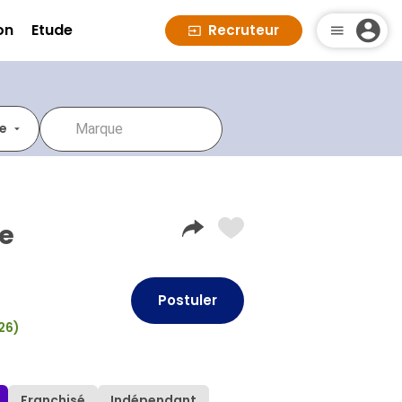
on
Etude
Recruteur
re
re
Postuler
026)
Franchisé
Indépendant